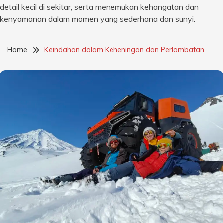
detail kecil di sekitar, serta menemukan kehangatan dan
kenyamanan dalam momen yang sederhana dan sunyi.
Home
Keindahan dalam Keheningan dan Perlambatan