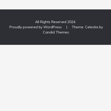
All Rights Reserved 2024.
Proudly powered by WordPress
|
Theme: Celestia by
Candid Themes
.